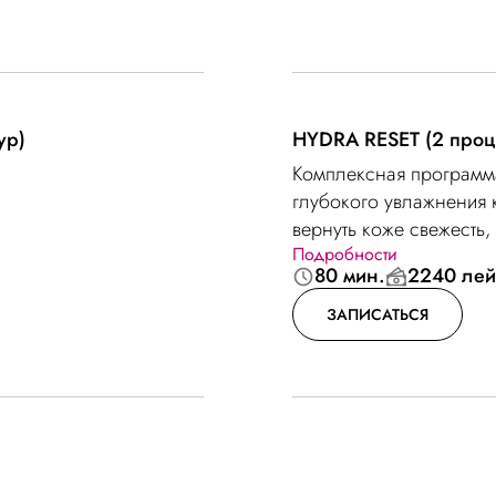
ур)
HYDRA RESET (2 про
Комплексная программ
глубокого увлажнения к
вернуть коже свежесть,
Подробности
я для похудения
объединяет процедуры S
80 мин.
2240 лей
работают в комплексе, 
улучшить её эластичнос
ЗАПИСАТЬСЯ
Процедуры способству
заметному улучшению 
кожа выглядит более г