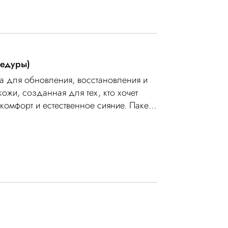
цедуры)
а для обновления, восстановления и
ожи, созданная для тех, кто хочет
 комфорт и естественное сияние. Пакет
kin Reset и Hydraluronic, которые
помогая восстановить баланс кожи,
ть и устранить признаки усталости.
ют интенсивному увлажнению и
общего состояния кожи. После курса
ладкой, сияющей и обновлённой.