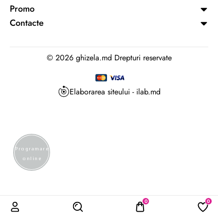
Promo
Contacte
©
2026 ghizela.md Drepturi reservate
Elaborarea siteului - ilab.md
Programare
online
0
0