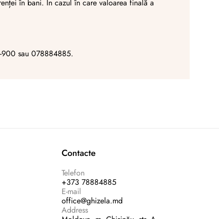
enței în bani. În cazul în care valoarea finală a
-211-900 sau 078884885.
Contacte
Telefon
+373 78884885
E-mail
office@ghizela.md
Address