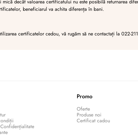
 mică decât valoarea certificatului nu este posibilă returnarea difer
ficatelor, beneficiarul va achita diferența în bani.
 utilizarea certificatelor cedou, vă rugăm să ne contactați la 022
Promo
Oferte
etur
Produse noi
ondiții
Certificat cadou
 Confidențialitate
ante