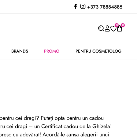
+373 78884885
0
0
BRANDS
PROMO
PENTRU COSMETOLOGI
u pentru cei dragi? Puteți opta pentru un cadou
ru cei dragi – un Certificat cadou de la Ghizela!
doresc cu adevărat! Acordă-le șansa alegerii unui