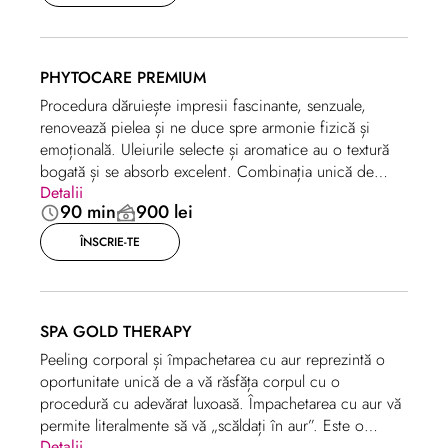
PHYTOCARE PREMIUM
Procedura dăruiește impresii fascinante, senzuale,
renovează pielea și ne duce spre armonie fizică și
emoțională. Uleiurile selecte și aromatice au o textură
bogată și se absorb excelent. Combinația unică de
Detalii
uleiuri de baobab, caise, amigdale și morcov tonifică,
90 min
900 lei
regenerează, hidratează și întineresc pielea.
ÎNSCRIE-TE
SPA GOLD THERAPY
Peeling corporal și împachetarea cu aur reprezintă o
oportunitate unică de a vă răsfăța corpul cu o
procedură cu adevărat luxoasă. Împachetarea cu aur vă
permite literalmente să vă „scăldați în aur”. Este o
Detalii
adevărată minune SPA! O astfel de îngrijire stimulează