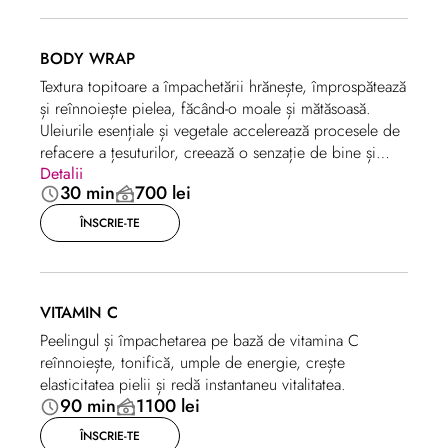
BODY WRAP
Textura topitoare a împachetării hrănește, împrospătează
și reînnoiește pielea, făcând-o moale și mătăsoasă.
Uleiurile esențiale și vegetale accelerează procesele de
refacere a țesuturilor, creează o senzație de bine și
Detalii
confort.
30 min
700 lei
ÎNSCRIE-TE
VITAMIN C
Peelingul și împachetarea pe bază de vitamina C
reînnoiește, tonifică, umple de energie, crește
elasticitatea pielii și redă instantaneu vitalitatea.
90 min
1100 lei
ÎNSCRIE-TE