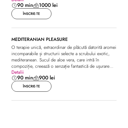
90 min
1000 lei
renovarea celulelor pielii, o tonifică, creează un efect
de lifting și hidratare, intensifică microcirculația,
ÎNSCRIE-TE
contribuie la sinteza colagenului și a elastinei, la
regenerare și întinerire.
MEDITERANIAN PLEASURE
O terapie unică, extraordinar de plăcută datorită aromei
incomparabile și structurii selecte a scrubului exotic,
mediteranean. Sucul de aloe vera, care intră în
compoziție, creează o senzație fantastică de ușurare
Detalii
datorită efectului său de balsam, iar apa aromată de
90 min
900 lei
mentă împrospătează și tonifică pielea. Uleiurile eterice
și vegetale hidratează pielea, accelerează procesele de
ÎNSCRIE-TE
restabilire a țesuturilor, creează o senzație de bine și de
confort.